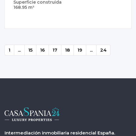
Superficie construida
168.95 m²
1
...
15
16
17
18
19
...
24
Intermediación inmobiliaria residencial España.