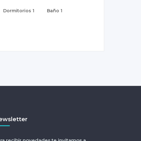
Dormitorios
1
Baño
1
ewsletter
ra recibir novedades te invitamos a