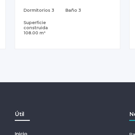
Dormitorios
3
Baño
3
Superficie
construida
108.00 m²
Útil
N
Inicio
Pa