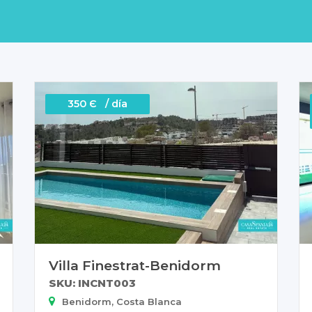
350 Є / día
Villa Finestrat-Benidorm
SKU: INCNT003
Benidorm, Costa Blanca