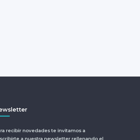
ewsletter
ra recibir novedades te invitamos a
scribirte a nuestra newsletter rellenando el