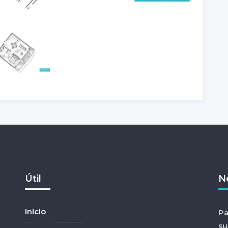
Útil
N
Inicio
Pa
su