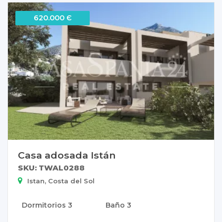
620.000 Є
Casa adosada Istán
SKU: TWAL0288
Istan, Costa del Sol
Dormitorios
3
Baño
3