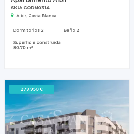
SKU: GODN0314
Albir, Costa Blanca
Dormitorios
2
Baño
2
Superficie construida
80.70 m²
279.950 Є