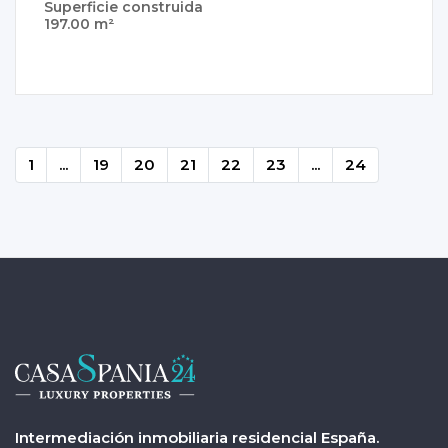
Superficie construida
197.00 m²
1
...
19
20
21
22
23
...
24
Intermediación inmobiliaria residencial España.