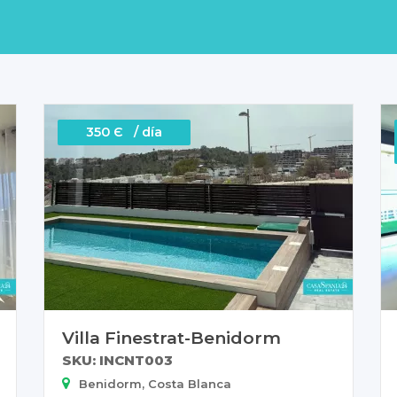
350 Є / día
Villa Finestrat-Benidorm
SKU: INCNT003
Benidorm, Costa Blanca