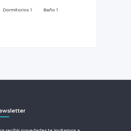
Dormitorios
1
Baño
1
ewsletter
ra recibir novedades te invitamos a