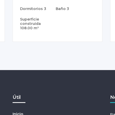
Dormitorios
3
Baño
3
Superficie
construida
108.00 m²
Útil
N
Inicio
Pa