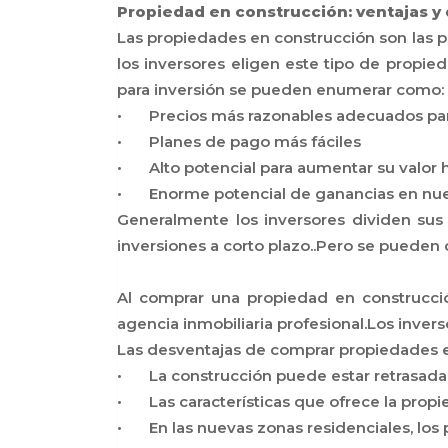
Propiedad en construcción: ventajas y 
Las propiedades en construcción son las pr
los inversores eligen este tipo de propied
para inversión se pueden enumerar como:
•
Precios más razonables adecuados para
•
Planes de pago más fáciles
•
Alto potencial para aumentar su valor h
•
Enorme potencial de ganancias en nue
Generalmente los inversores dividen sus
inversiones a corto plazo..Pero se pueden c
Al comprar una propiedad en construcció
agencia inmobiliaria profesional.Los inve
Las desventajas de comprar propiedades e
•
La construcción puede estar retrasada 
•
Las características que ofrece la prop
•
En las nuevas zonas residenciales, los