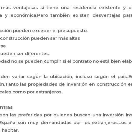
 más ventajosas si tiene una residencia existente y 
osa y económica.Pero también existen desventajas par
ucción pueden exceder el presupuesto.
 construcción pueden ser más altas
rse
ueden ser diferentes.
iedad no se pueden cumplir si el contrato no está bien ela
en variar según la ubicación, incluso según el país..E
ón.Tanto las propiedades de inversión en construcción e
locales como por extranjeros..
ontras
ir son las preferidas por quienes buscan una inversión i
 España son muy demandadas por los extranjeros.Los ex
 habitar.